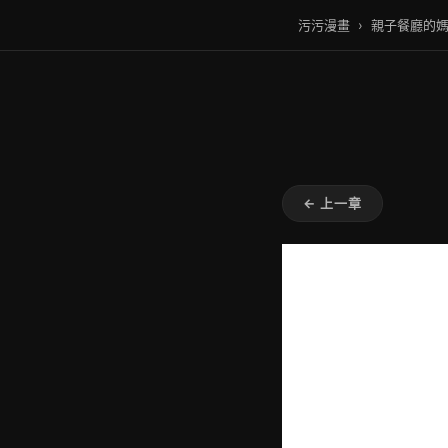
污污漫畫
›
親子餐廳的
← 上一章