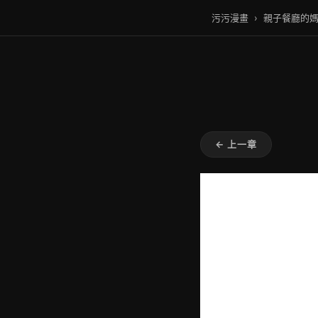
污污漫畫
›
親子餐廳的
← 上一章