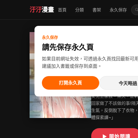
汙汙
漫畫
首頁
分類
書架
永久保存

阿姨的家
永久保存
請先保存永久頁
作者：XIX&漢水
如果目前網址失效，可透過永久頁找回最新可
長篇
熟女
巨乳
建議加入書籤或保存到桌面。
狀態：
已完結
地區：
韓
打開永久頁
今天略過
剛退伍的正軒，想找超商
女兒上家教。某天，正
回家做了不該做的事!隔
生氣，反倒脫下了衣物
體探索課~」
▶ 開始閱讀