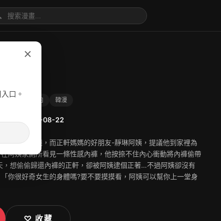

×
教課
用入口。
內射
劇情向
韓漫
漫
更新：
2023-08-22
打工賺零用錢，而正軒媽媽的好朋友-靜琳阿姨，提議他到家裡為
軒在阿姨家廁所看見一條性感內褲，他按捺不住內心衝動將內褲偷帶
天，想偷偷歸還內褲的正軒，卻被阿姨逮個正著…不過阿姨卻沒有
，「你很好奇女生的身體嗎?要不要摸摸看，阿姨可以幫你上一堂身
♡ 收藏